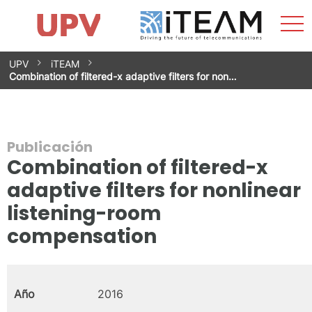
Most
Inicio
iTEAM
Impacto
Grupos de investigación
Instalaciones
Spin-offs
Buscar
Contacto
Prácticas
men
Noticias
Unidad de Igualdad
Saltar
UPV
iTEAM
al
Combination of filtered-x adaptive filters for non…
contenido
Publicación
Combination of filtered-x
adaptive filters for nonlinear
listening-room
compensation
Año
2016