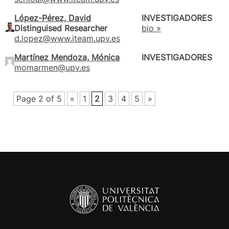
López-Pérez, David
INVESTIGADORES
Distinguised Researcher
bio »
d.lopez@www.iteam.upv.es
Martínez Mendoza, Mónica
INVESTIGADORES
momarmen@upv.es
Page 2 of 5
«
1
2
3
4
5
»