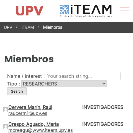
Most
Inicio
iTEAM
Impacto
Grupos de investigación
Instalaciones
Spin-offs
Buscar
Contacto
Prácticas
men
Noticias
Unidad de Igualdad
Saltar
UPV
iTEAM
Miembros
al
contenido
Miembros
Name / Interest :
Tipo :
Cervera Marín, Raúl
INVESTIGADORES
raucerm1@upv.es
Crespo Aguado, María
INVESTIGADORES
mcreagu@www.iteam.upv.es