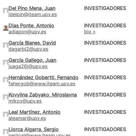
Del Pino Mena, Juan
INVESTIGADORES
jdelpin@iteam.upv.es
Dias Ponte, Antonio
INVESTIGADORES
adiapon@upv.es
bio »
García Blanes, David
INVESTIGADORES
dagarbl2@upv.es
García Gallego, Juan
INVESTIGADORES
juaga26j@upv.es
Hernández Gobertti, Fernando
INVESTIGADORES
fahergob@www.iteam.upv.es
Kovylina Zabyako, Miroslavna
INVESTIGADORES
mikov@upv.es
Leal Martínez, Antonio
INVESTIGADORES
aleamar@upv.es
Llorca Algarra, Sergio
INVESTIGADORES
serlloal@www.iteam.upv.es