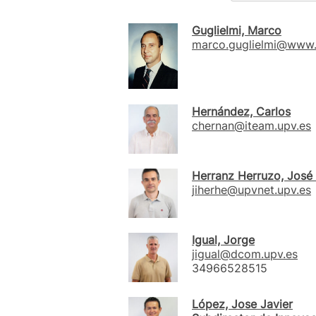
Guglielmi, Marco
marco.guglielmi@www.
Hernández, Carlos
chernan@iteam.upv.es
Herranz Herruzo, José 
jiherhe@upvnet.upv.es
Igual, Jorge
jigual@dcom.upv.es
34966528515
López, Jose Javier