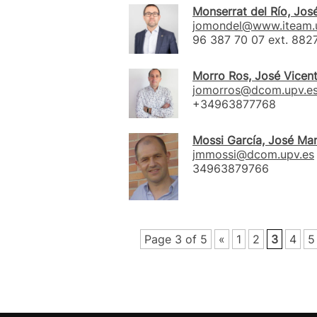
Monserrat del Río, Jos
jomondel@www.iteam.
96 387 70 07 ext. 882
Morro Ros, José Vicen
jomorros@dcom.upv.e
+34963877768
Mossi García, José Ma
jmmossi@dcom.upv.es
34963879766
Page 3 of 5
«
1
2
3
4
5