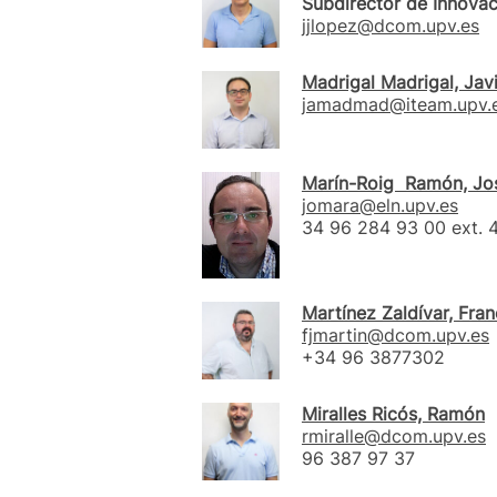
Subdirector de Innovac
jjlopez@dcom.upv.es
Madrigal Madrigal, Jav
jamadmad@iteam.upv.
Marín-Roig Ramón, Jo
jomara@eln.upv.es
34 96 284 93 00 ext. 
Martínez Zaldívar, Fra
fjmartin@dcom.upv.es
+34 96 3877302
Miralles Ricós, Ramón
rmiralle@dcom.upv.es
96 387 97 37