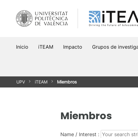
Saltar
al
contenido
Inicio
iTEAM
Impacto
Grupos de investig
UPV
iTEAM
Miembros
Miembros
Name / Interest :