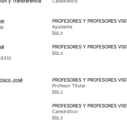
ión y Transferencia
Catedrático
ier
PROFESORES Y PROFESORES VIS
es
Ayudante
bio »
sé
PROFESORES Y PROFESORES VIS
bio »
49310
ncisco José
PROFESORES Y PROFESORES VIS
Profesor Titular
bio »
PROFESORES Y PROFESORES VIS
Catedrático
bio »