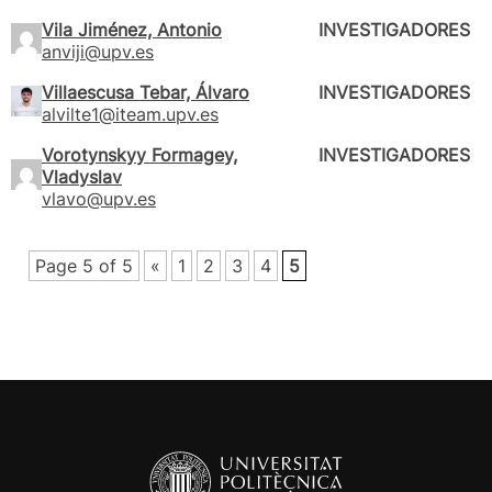
Vila Jiménez, Antonio
INVESTIGADORES
anviji@upv.es
Villaescusa Tebar, Álvaro
INVESTIGADORES
alvilte1@iteam.upv.es
Vorotynskyy Formagey,
INVESTIGADORES
Vladyslav
vlavo@upv.es
Page 5 of 5
«
1
2
3
4
5