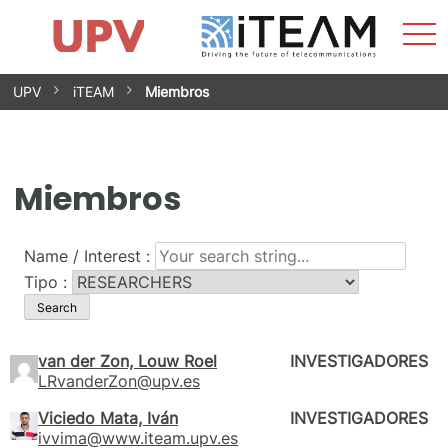
Most
Inicio
iTEAM
Impacto
Grupos de investigación
Instalaciones
Spin-offs
Buscar
Contacto
Prácticas
men
Noticias
Unidad de Igualdad
Saltar
UPV
iTEAM
Miembros
al
contenido
Miembros
Name / Interest :
Tipo :
van der Zon, Louw Roel
INVESTIGADORES
LRvanderZon@upv.es
Viciedo Mata, Iván
INVESTIGADORES
ivvima@www.iteam.upv.es