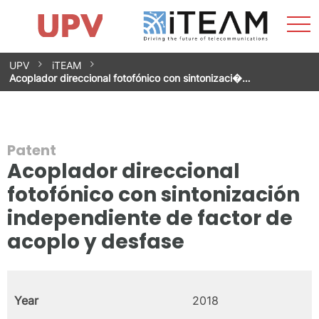
Sho
Home
iTEAM
Research Impact
Research Groups
Facilities
Spin-offs
Search
Contact
Internships
Men
News
Equality Unit
Skip
UPV
iTEAM
to
Acoplador direccional fotofónico con sintonizaci�…
content
Patent
Acoplador direccional
fotofónico con sintonización
independiente de factor de
acoplo y desfase
Year
2018