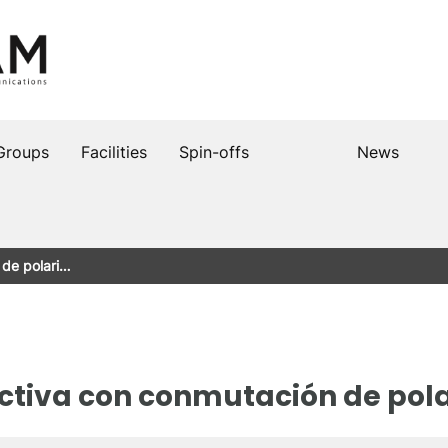
Groups
Facilities
Spin-offs
News
 de polari…
ctiva con conmutación de pola