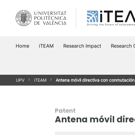
Skip
to
content
Home
iTEAM
Research Impact
Research 
UPV
iTEAM
Antena móvil directiva con conmutación
Patent
Antena móvil dire