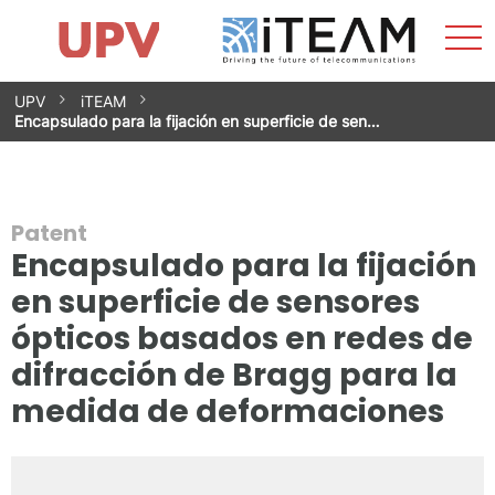
Sho
Home
iTEAM
Research Impact
Research Groups
Facilities
Spin-offs
Search
Contact
Internships
Men
News
Equality Unit
Skip
UPV
iTEAM
to
Encapsulado para la fijación en superficie de sen…
content
Patent
Encapsulado para la fijación
en superficie de sensores
ópticos basados en redes de
difracción de Bragg para la
medida de deformaciones