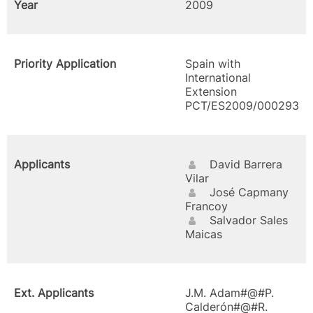
Year
2009
Priority Application
Spain with
International
Extension
PCT/ES2009/000293
Applicants
David Barrera
Vilar
José Capmany
Francoy
Salvador Sales
Maicas
Ext. Applicants
J.M. Adam#@#P.
Calderón#@#R.