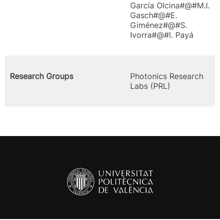
García Olcina#@#M.I.
Gasch#@#E.
Giménez#@#S.
Ivorra#@#I. Payá
Research Groups
Photonics Research
Labs (PRL)