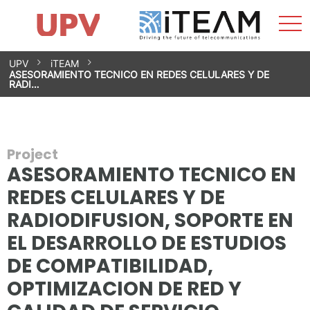
Sho
Home
iTEAM
Research Impact
Research Groups
Facilities
Spin-offs
Search
Contact
Internships
Men
News
Equality Unit
Skip
UPV
iTEAM
to
ASESORAMIENTO TECNICO EN REDES CELULARES Y DE
content
RADI…
Project
ASESORAMIENTO TECNICO EN
REDES CELULARES Y DE
RADIODIFUSION, SOPORTE EN
EL DESARROLLO DE ESTUDIOS
DE COMPATIBILIDAD,
OPTIMIZACION DE RED Y