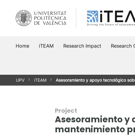
Skip
to
content
Home
iTEAM
Research Impact
Research 
UPV
iTEAM
Asesoramiento y apoyo tecnológico sob
Project
Asesoramiento y 
mantenimiento pr