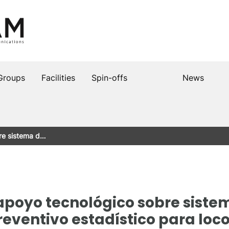
Groups
Facilities
Spin-offs
News
re sistema d…
apoyo tecnológico sobre siste
eventivo estadístico para lo