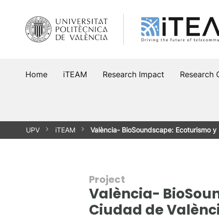
Skip
to
content
Home
iTEAM
Research Impact
Research 
UPV
iTEAM
València- BioSoundscape: Ecoturismo y
Project
València- BioSoun
Ciudad de Valènci