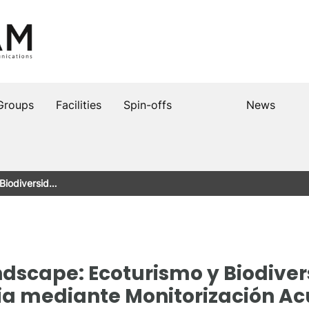
Groups
Facilities
Spin-offs
News
 Biodiversid…
dscape: Ecoturismo y Biodiver
a mediante Monitorización Ac