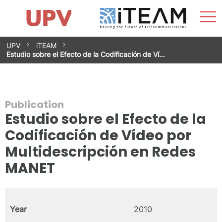
Sho
Home
iTEAM
Research Impact
Research Groups
Facilities
Spin-offs
Search
Contact
Internships
Men
News
Equality Unit
Skip
UPV
iTEAM
to
Estudio sobre el Efecto de la Codificación de Ví…
content
Publication
Estudio sobre el Efecto de la
Codificación de Vídeo por
Multidescripción en Redes
MANET
Year
2010