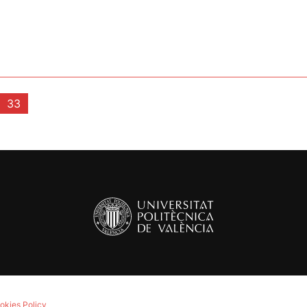
33
okies Policy