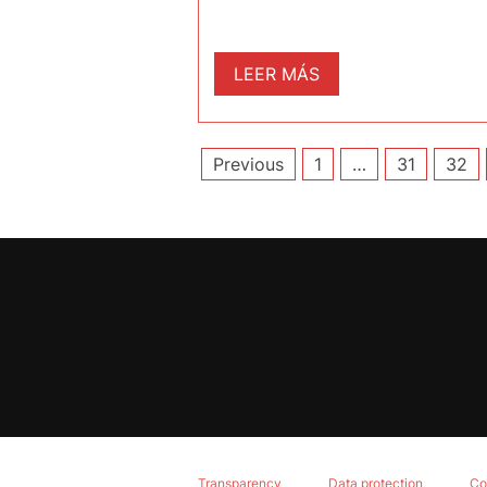
LEER MÁS
Posts
Previous
1
…
31
32
pagination
Transparency
Data protection
Co