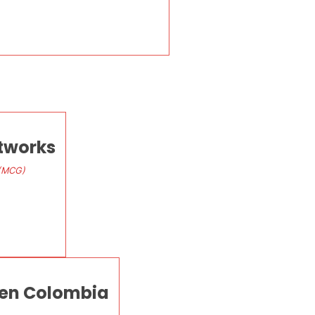
etworks
 (MCG)
T en Colombia