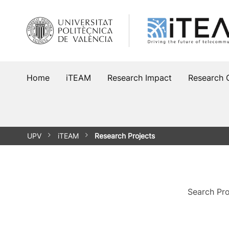
Skip
to
content
Home
iTEAM
Research Impact
Research 
UPV
iTEAM
Research Projects
Search Pro