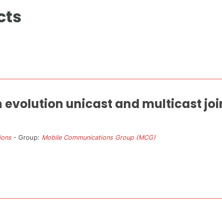
cts
evolution unicast and multicast joi
ions
- Group:
Mobile Communications Group (MCG)