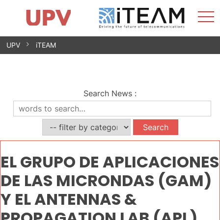
Sho
Home
iTEAM
Research Impact
Research Groups
Facilities
Spin-offs
Search
Contact
Internships
Men
News
Equality Unit
Skip
UPV
iTEAM
to
content
Search News
:
EL GRUPO DE APLICACIONES
DE LAS MICRONDAS (GAM)
Y EL ANTENNAS &
PROPAGATION LAB (APL)