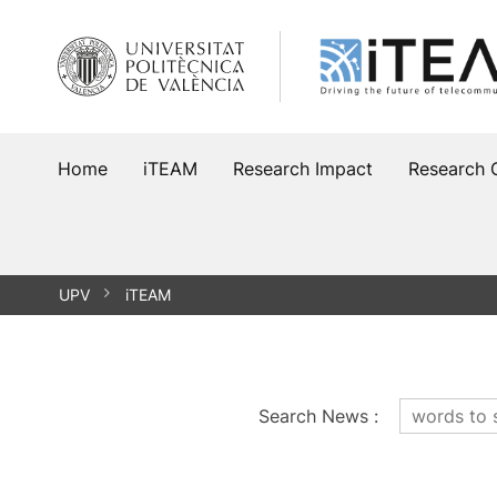
Skip
to
content
Home
iTEAM
Research Impact
Research 
UPV
iTEAM
Search News
: