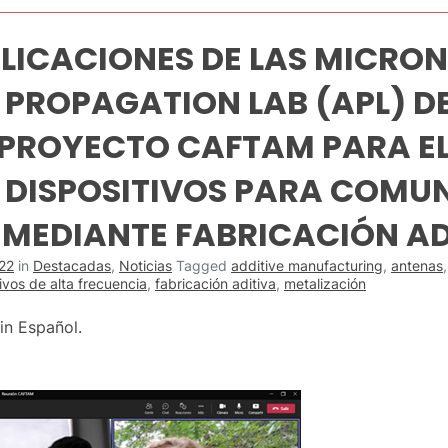
PLICACIONES DE LAS MICRO
 PROPAGATION LAB (APL) D
 PROYECTO CAFTAM PARA E
 DISPOSITIVOS PARA COMU
MEDIANTE FABRICACIÓN AD
22
in
Destacadas
,
Noticias
Tagged
additive manufacturing
,
antenas
ivos de alta frecuencia
,
fabricación aditiva
,
metalización
 in Español.