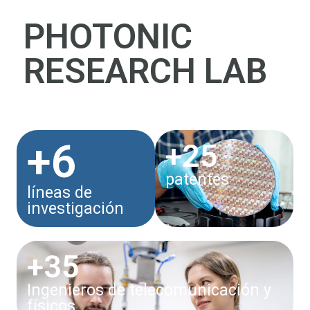
PHOTONIC
RESEARCH LAB
+6
+25
patentes
líneas de
investigación
+35
Ingenieros de telecomunicación y
físicos