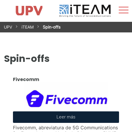
Most
Inicio
iTEAM
Impacto
Grupos de investigación
Instalaciones
Spin-offs
Buscar
Contacto
Prácticas
men
Noticias
Unidad de Igualdad
UPV
iTEAM
Spin-offs
Spin-offs
Fivecomm
Leer más
Fivecomm, abreviatura de 5G Communications