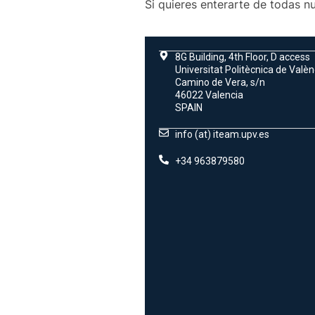
Si quieres enterarte de todas n
8G Building, 4th Floor, D access
Universitat Politècnica de Valèn
Camino de Vera, s/n
46022 Valencia
SPAIN
info (at) iteam.upv.es
+34 963879580