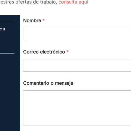
uestras ofertas de trabajo,
consulta aquí
Nombre
*
cia
C
Correo electrónico
*
o
r
r
e
o
Comentario o mensaje