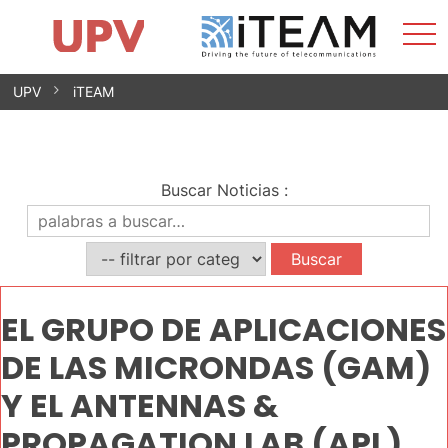
Most
Inicio
iTEAM
Impacto
Grupos de investigación
Instalaciones
Spin-offs
Buscar
Contacto
Prácticas
men
Noticias
Unidad de Igualdad
Saltar
UPV
iTEAM
al
contenido
Buscar Noticias
:
EL GRUPO DE APLICACIONES
DE LAS MICRONDAS (GAM)
Y EL ANTENNAS &
PROPAGATION LAB (APL)