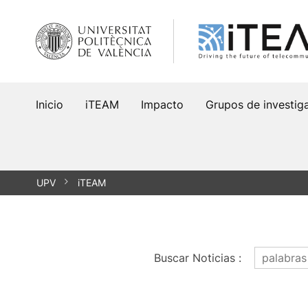
Saltar
al
contenido
Inicio
iTEAM
Impacto
Grupos de investig
UPV
iTEAM
Buscar Noticias
: