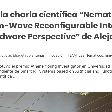
la charla científica “Nemat
m-Wave Reconfigurable Inte
rdware Perspective” de Ale
Noticias
Etiquetado
antenas
,
Innovación
,
iTEAM
,
Las Nemáticos
,
mm-
btuvo el premio Athene Young Investigator en Universidad 
ndiente de Smart RF Systems based on Artificial and Functio
ntífica …