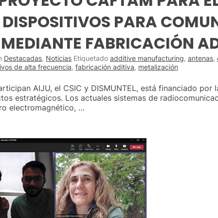
 PROYECTO CAFTAM PARA E
 DISPOSITIVOS PARA COMU
MEDIANTE FABRICACIÓN AD
n
Destacadas
,
Noticias
Etiquetado
additive manufacturing
,
antenas
,
ivos de alta frecuencia
,
fabricación aditiva
,
metalización
articipan AIJU, el CSIC y DISMUNTEL, está financiado por 
ctos estratégicos. Los actuales sistemas de radiocomunicac
tro electromagnético, …