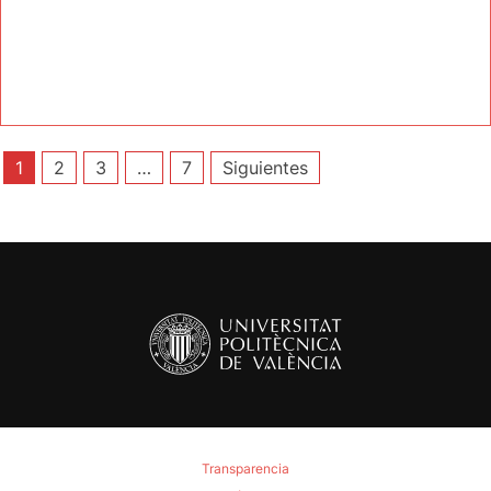
Paginación
1
2
3
…
7
Siguientes
de
entradas
Transparencia