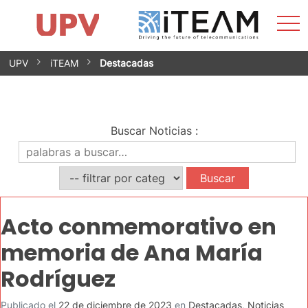
Most
Inicio
iTEAM
Impacto
Grupos de investigación
Instalaciones
Spin-offs
Buscar
Contacto
Prácticas
men
Noticias
Unidad de Igualdad
Saltar
UPV
iTEAM
Destacadas
al
contenido
Buscar Noticias
:
Acto conmemorativo en
memoria de Ana María
Rodríguez
Publicado el
22 de diciembre de 2023
en
Destacadas
,
Noticias