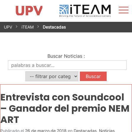
Most
Inicio
iTEAM
Impacto
Grupos de investigación
Instalaciones
Spin-offs
Buscar
Contacto
Prácticas
men
Noticias
Unidad de Igualdad
Saltar
UPV
iTEAM
Destacadas
al
contenido
Buscar Noticias
:
Entrevista con Soundcool
– Ganador del premio NEM
ART
Publicado el
26 de marzo de 2018
en
Destacadas
,
Noticias