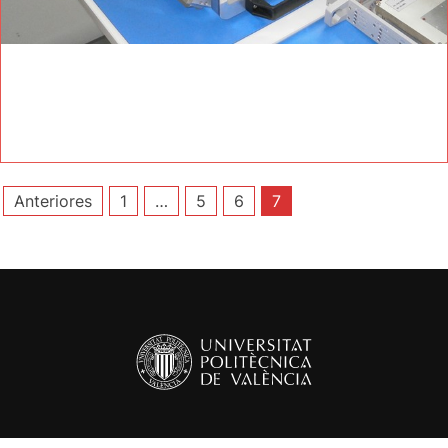
Paginación
Anteriores
1
…
5
6
7
de
entradas