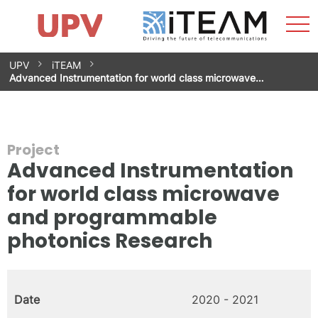
Sho
Home
iTEAM
Research Impact
Research Groups
Facilities
Spin-offs
Search
Contact
Internships
Men
News
Equality Unit
Skip
UPV
iTEAM
to
Advanced Instrumentation for world class microwave…
content
Project
Advanced Instrumentation
for world class microwave
and programmable
photonics Research
Date
2020 - 2021