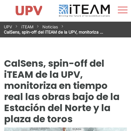
Most
Inicio
iTEAM
Impacto
Grupos de investigación
Instalaciones
Spin-offs
Buscar
Contacto
Prácticas
men
Noticias
Unidad de Igualdad
Saltar
UPV
iTEAM
Noticias
al
CalSens, spin-off del iTEAM de la UPV, monitoriza …
contenido
CalSens, spin-off del
iTEAM de la UPV,
monitoriza en tiempo
real las obras bajo de la
Estación del Norte y la
plaza de toros