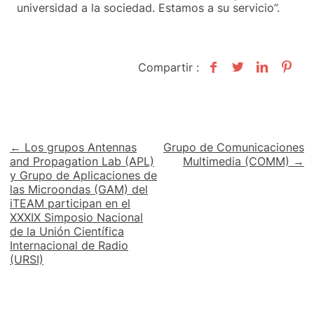
universidad a la sociedad. Estamos a su servicio”.
Compartir :
Navegación
← Los grupos Antennas
Grupo de Comunicaciones
and Propagation Lab (APL)
Multimedia (COMM) →
de
y Grupo de Aplicaciones de
las Microondas (GAM) del
entradas
iTEAM participan en el
XXXIX Simposio Nacional
de la Unión Científica
Internacional de Radio
(URSI)