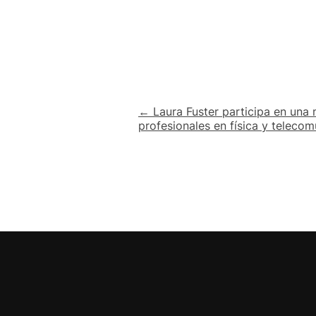
Navegación
← Laura Fuster participa en una
profesionales en física y teleco
de
entradas