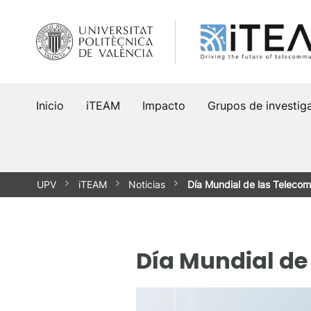
Saltar
al
contenido
Inicio
iTEAM
Impacto
Grupos de investig
UPV
iTEAM
Noticias
Día Mundial de las Teleco
Día Mundial de