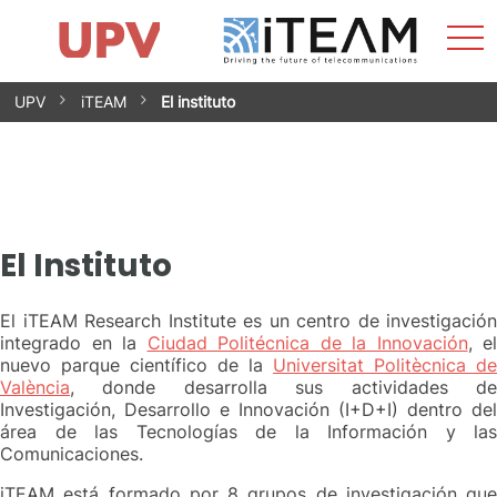
Most
Inicio
iTEAM
Impacto
Grupos de investigación
Instalaciones
Spin-offs
Buscar
Contacto
Prácticas
men
Noticias
Unidad de Igualdad
Saltar
UPV
iTEAM
El instituto
al
contenido
El Instituto
El iTEAM Research Institute es un centro de investigación
integrado en la
Ciudad Politécnica de la Innovación
, el
nuevo parque científico de la
Universitat Politècnica de
València
, donde desarrolla sus actividades de
Investigación, Desarrollo e Innovación (I+D+I) dentro del
área de las Tecnologías de la Información y las
Comunicaciones.
iTEAM está formado por 8 grupos de investigación que