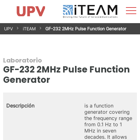
Most
Inicio
iTEAM
Impacto
Grupos de investigación
Instalaciones
Spin-offs
Buscar
Contacto
Prácticas
men
Noticias
Unidad de Igualdad
Saltar
UPV
iTEAM
GF-232 2MHz Pulse Function Generator
al
contenido
Laboratorio
GF-232 2MHz Pulse Function
Generator
Descripción
is a function
generator covering
the frequency range
from 0.1 Hz to 1
MHz in seven
decades. It allows