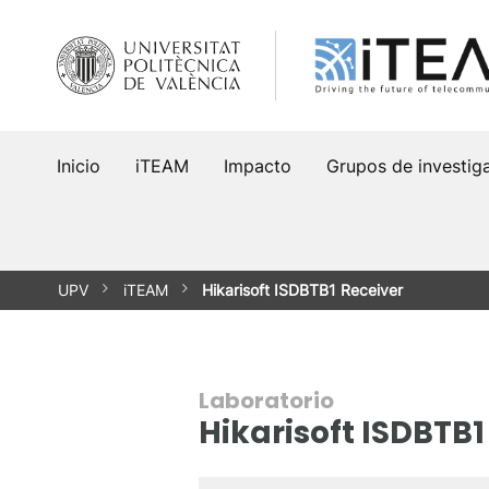
Saltar
al
contenido
Inicio
iTEAM
Impacto
Grupos de investig
UPV
iTEAM
Hikarisoft ISDBTB1 Receiver
Laboratorio
Hikarisoft ISDBTB1