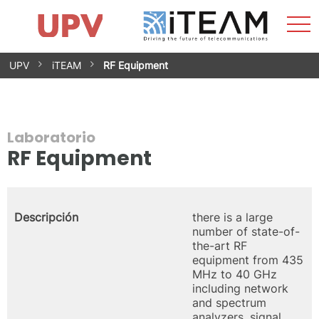
Most
Inicio
iTEAM
Impacto
Grupos de investigación
Instalaciones
Spin-offs
Buscar
Contacto
Prácticas
men
Noticias
Unidad de Igualdad
Saltar
UPV
iTEAM
RF Equipment
al
contenido
Laboratorio
RF Equipment
Descripción
there is a large
number of state-of-
the-art RF
equipment from 435
MHz to 40 GHz
including network
and spectrum
analyzers, signal