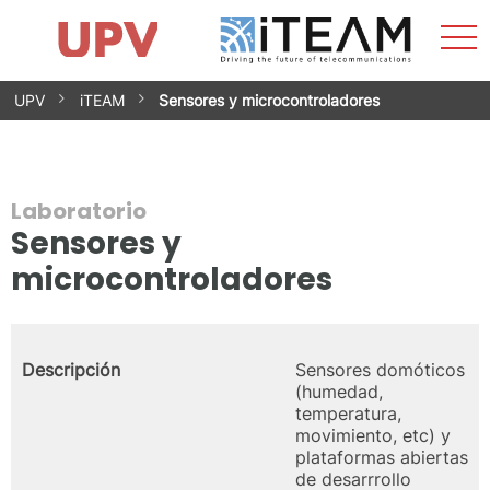
Most
Inicio
iTEAM
Impacto
Grupos de investigación
Instalaciones
Spin-offs
Buscar
Contacto
Prácticas
men
Noticias
Unidad de Igualdad
Saltar
UPV
iTEAM
Sensores y microcontroladores
al
contenido
Laboratorio
Sensores y
microcontroladores
Descripción
Sensores domóticos
(humedad,
temperatura,
movimiento, etc) y
plataformas abiertas
de desarrrollo