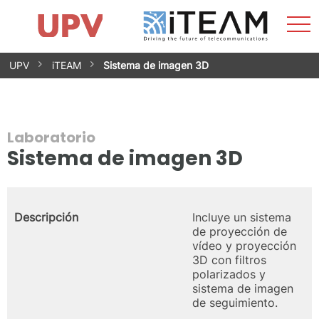
Most
Inicio
iTEAM
Impacto
Grupos de investigación
Instalaciones
Spin-offs
Buscar
Contacto
Prácticas
men
Noticias
Unidad de Igualdad
Saltar
UPV
iTEAM
Sistema de imagen 3D
al
contenido
Laboratorio
Sistema de imagen 3D
Descripción
Incluye un sistema
de proyección de
vídeo y proyección
3D con filtros
polarizados y
sistema de imagen
de seguimiento.