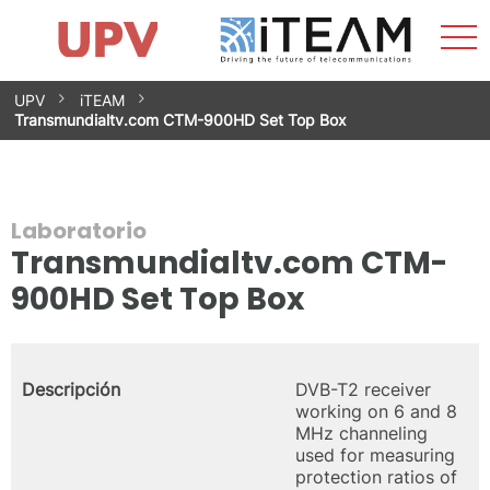
Most
Inicio
iTEAM
Impacto
Grupos de investigación
Instalaciones
Spin-offs
Buscar
Contacto
Prácticas
men
Noticias
Unidad de Igualdad
Saltar
UPV
iTEAM
al
Transmundialtv.com CTM-900HD Set Top Box
contenido
Laboratorio
Transmundialtv.com CTM-
900HD Set Top Box
Descripción
DVB-T2 receiver
working on 6 and 8
MHz channeling
used for measuring
protection ratios of