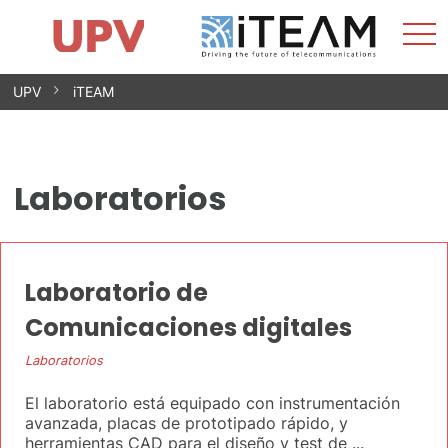
Most
Inicio
iTEAM
Impacto
Grupos de investigación
Instalaciones
Spin-offs
Buscar
Contacto
Prácticas
men
Noticias
Unidad de Igualdad
Saltar
UPV
iTEAM
al
contenido
Laboratorios
Laboratorio de
Comunicaciones digitales
Laboratorios
El laboratorio está equipado con instrumentación
avanzada, placas de prototipado rápido, y
herramientas CAD para el diseño y test de ...