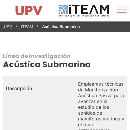
Most
Inicio
iTEAM
Impacto
Grupos de investigación
Instalaciones
Spin-offs
Buscar
Contacto
Prácticas
men
Noticias
Unidad de Igualdad
Saltar
UPV
iTEAM
Acústica Submarina
al
contenido
Línea de Investigación
Acústica Submarina
Empleamos técnicas
Descripción
de Monitorización
Acústica Pasiva para
avanzar en el
estudio de
los
sonidos de
mamíferos marinos y
el ruido