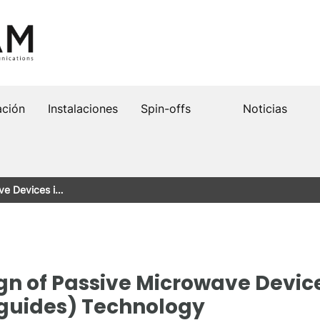
ación
Instalaciones
Spin-offs
Noticias
ve Devices i…
gn of Passive Microwave Device
guides) Technology