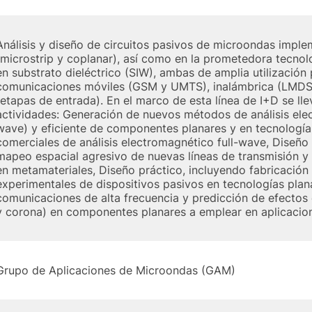
Análisis y diseño de circuitos pasivos de microondas impl
(microstrip y coplanar), así como en la prometedora tecnol
en substrato dieléctrico (SIW), ambas de amplia utilización
comunicaciones móviles (GSM y UMTS), inalámbrica (LMDS
(etapas de entrada). En el marco de esta línea de I+D se lle
actividades: Generación de nuevos métodos de análisis elec
wave) y eficiente de componentes planares y en tecnologí
comerciales de análisis electromagnético full-wave, Diseñ
mapeo espacial agresivo de nuevas líneas de transmisión 
en metamateriales, Diseño práctico, incluyendo fabricación
experimentales de dispositivos pasivos en tecnologías plan
comunicaciones de alta frecuencia y predicción de efectos
y corona) en componentes planares a emplear en aplicacion
Grupo de Aplicaciones de Microondas (GAM)