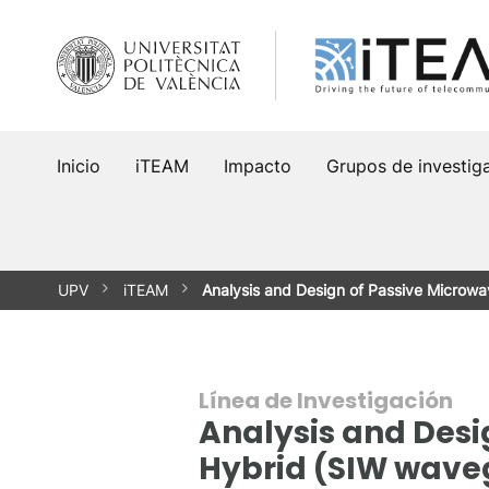
Saltar
al
contenido
Inicio
iTEAM
Impacto
Grupos de investig
UPV
iTEAM
Analysis and Design of Passive Microwa
Línea de Investigación
Analysis and Desi
Hybrid (SIW wave