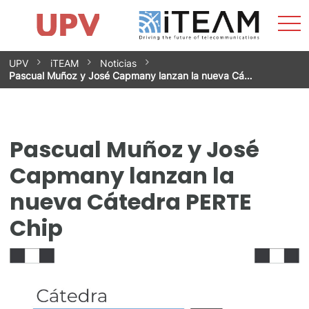
Most
Inicio
iTEAM
Impacto
Grupos de investigación
Instalaciones
Spin-offs
Buscar
Contacto
Prácticas
men
Noticias
Unidad de Igualdad
Saltar
UPV
iTEAM
Noticias
al
Pascual Muñoz y José Capmany lanzan la nueva Cá…
contenido
Pascual Muñoz y José
Capmany lanzan la
nueva Cátedra PERTE
Chip