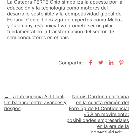
La Cátedra PERTE Chip simboliza la apuesta por la
educación y la tecnología como motores del
desarrollo sostenible y la competitividad global de
España. Con el liderazgo de expertos como Muñoz
y Capmany, esta iniciativa promete ser un pilar
fundamental en la transformación del sector de
semiconductores en el país.
Compartir :
Navegación
← La Inteligencia Artificial:
Narcís Cardona participa
Un balance entre avances y
en la cuarta edición del
de
riesgos
Foro 5g de El Confidencial
«5G en movimiento:
entradas
posibilidades empresariales
en la era de la
conectividad» →