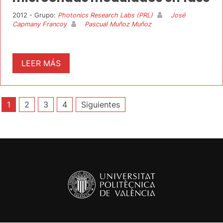
2012 - Grupo:
Photonics Research Labs (PRL)
José
Capmany Francoy
Pascual Muñoz Muñoz
LEER MÁS
Paginación
1
2
3
4
Siguientes
de
entradas