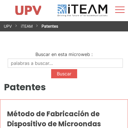
Most
Inicio
iTEAM
Impacto
Grupos de investigación
Instalaciones
Spin-offs
Buscar
Contacto
Prácticas
men
Noticias
Unidad de Igualdad
Saltar
UPV
iTEAM
Patentes
al
contenido
Buscar en esta microweb
:
Patentes
Método de Fabricación de
Dispositivo de Microondas