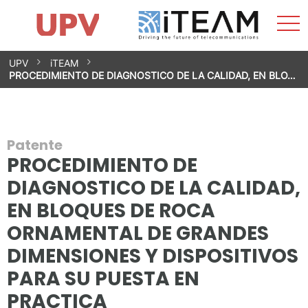
Most
Inicio
iTEAM
Impacto
Grupos de investigación
Instalaciones
Spin-offs
Buscar
Contacto
Prácticas
men
Noticias
Unidad de Igualdad
Saltar
UPV
iTEAM
al
PROCEDIMIENTO DE DIAGNOSTICO DE LA CALIDAD, EN BLO…
contenido
Patente
PROCEDIMIENTO DE
DIAGNOSTICO DE LA CALIDAD,
EN BLOQUES DE ROCA
ORNAMENTAL DE GRANDES
DIMENSIONES Y DISPOSITIVOS
PARA SU PUESTA EN
PRACTICA