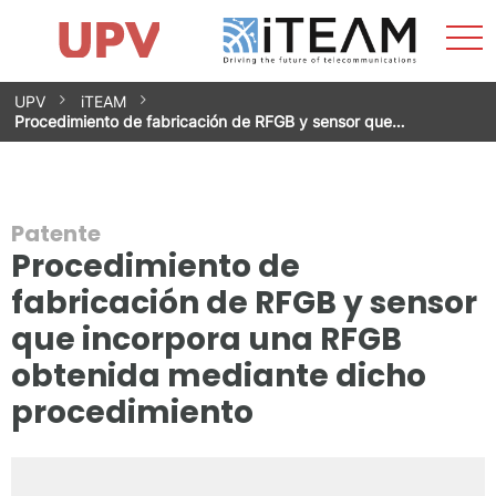
Most
Inicio
iTEAM
Impacto
Grupos de investigación
Instalaciones
Spin-offs
Buscar
Contacto
Prácticas
men
Noticias
Unidad de Igualdad
Saltar
UPV
iTEAM
al
Procedimiento de fabricación de RFGB y sensor que…
contenido
Patente
Procedimiento de
fabricación de RFGB y sensor
que incorpora una RFGB
obtenida mediante dicho
procedimiento