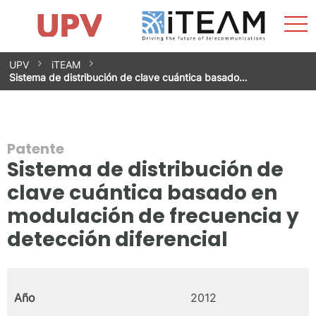
Most
Inicio
iTEAM
Impacto
Grupos de investigación
Instalaciones
Spin-offs
Buscar
Contacto
Prácticas
men
Noticias
Unidad de Igualdad
Saltar
UPV
iTEAM
al
Sistema de distribución de clave cuántica basado…
contenido
Patente
Sistema de distribución de
clave cuántica basado en
modulación de frecuencia y
detección diferencial
Año
2012