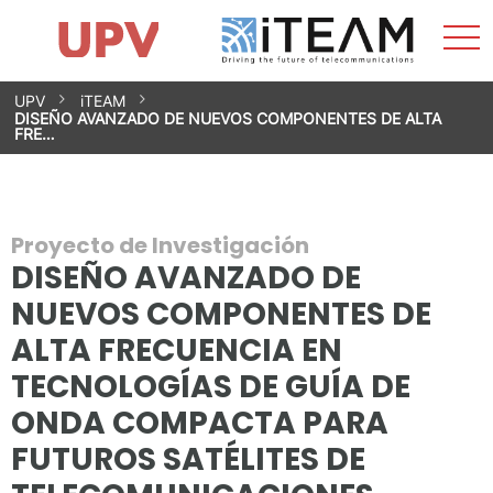
Most
Inicio
iTEAM
Impacto
Grupos de investigación
Instalaciones
Spin-offs
Buscar
Contacto
Prácticas
men
Noticias
Unidad de Igualdad
Saltar
UPV
iTEAM
al
DISEÑO AVANZADO DE NUEVOS COMPONENTES DE ALTA
contenido
FRE…
Proyecto de Investigación
DISEÑO AVANZADO DE
NUEVOS COMPONENTES DE
ALTA FRECUENCIA EN
TECNOLOGÍAS DE GUÍA DE
ONDA COMPACTA PARA
FUTUROS SATÉLITES DE