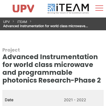
Sho
Home
iTEAM
Research Impact
Research Groups
Facilities
Spin-offs
Search
Contact
Internships
Men
News
Equality Unit
Skip
UPV
iTEAM
to
Advanced Instrumentation for world class microwave…
content
Project
Advanced Instrumentation
for world class microwave
and programmable
photonics Research-Phase 2
Date
2021 - 2022