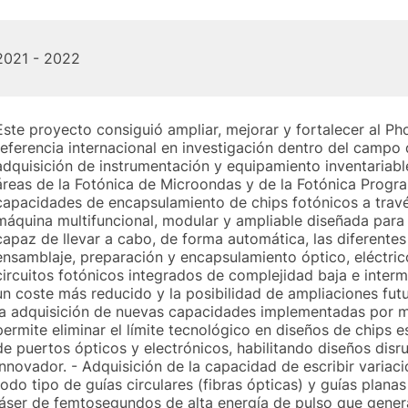
2021 - 2022
Este proyecto consiguió ampliar, mejorar y fortalecer al P
referencia internacional en investigación dentro del campo d
adquisición de instrumentación y equipamiento inventariabl
áreas de la Fotónica de Microondas y de la Fotónica Progra
capacidades de encapsulamiento de chips fotónicos a travé
máquina multifuncional, modular y ampliable diseñada para 
capaz de llevar a cabo, de forma automática, las diferentes
ensamblaje, preparación y encapsulamiento óptico, eléctri
circuitos fotónicos integrados de complejidad baja e inter
un coste más reducido y la posibilidad de ampliaciones fut
la adquisición de nuevas capacidades implementadas por m
permite eliminar el límite tecnológico en diseños de chips 
de puertos ópticos y electrónicos, habilitando diseños disr
innovador. - Adquisición de la capacidad de escribir variac
todo tipo de guías circulares (fibras ópticas) y guías plana
láser de femtosegundos de alta energía de pulso que gene