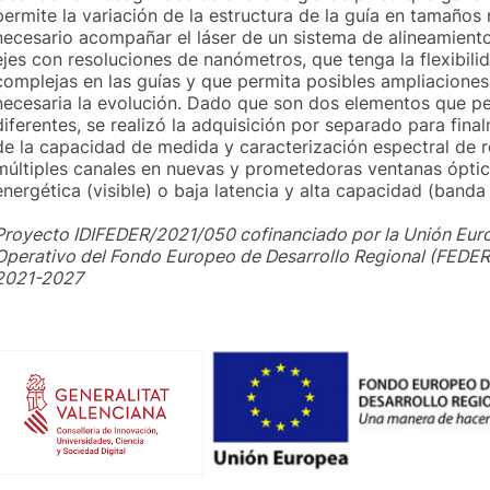
permite la variación de la estructura de la guía en tamaños 
necesario acompañar el láser de un sistema de alineamiento 
ejes con resoluciones de nanómetros, que tenga la flexibili
complejas en las guías y que permita posibles ampliacione
necesaria la evolución. Dado que son dos elementos que pe
diferentes, se realizó la adquisición por separado para final
de la capacidad de medida y caracterización espectral de 
múltiples canales en nuevas y prometedoras ventanas óptica
energética (visible) o baja latencia y alta capacidad (banda
Proyecto IDIFEDER/2021/050 cofinanciado por la Unión Eur
Operativo del Fondo Europeo de Desarrollo Regional (FEDER
2021-2027