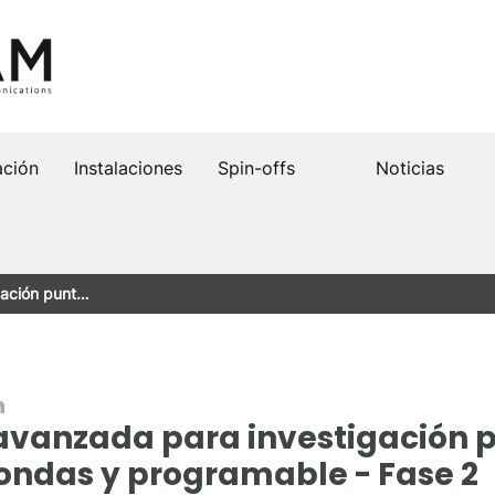
ación
Instalaciones
Spin-offs
Noticias
gación punt…
n
avanzada para investigación 
ondas y programable - Fase 2