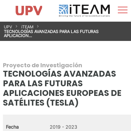
Most
Inicio
iTEAM
Impacto
Grupos de investigación
Instalaciones
Spin-offs
Buscar
Contacto
Prácticas
men
Noticias
Unidad de Igualdad
Saltar
UPV
iTEAM
al
TECNOLOGÍAS AVANZADAS PARA LAS FUTURAS
contenido
APLICACION…
Proyecto de Investigación
TECNOLOGÍAS AVANZADAS
PARA LAS FUTURAS
APLICACIONES EUROPEAS DE
SATÉLITES (TESLA)
Fecha
2019 - 2023