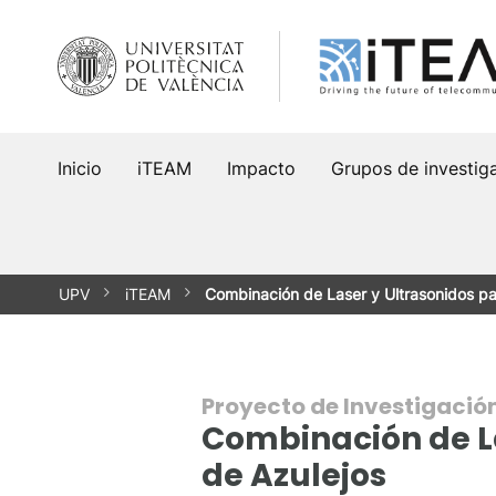
Saltar
al
contenido
Inicio
iTEAM
Impacto
Grupos de investig
UPV
iTEAM
Combinación de Laser y Ultrasonidos pa
Proyecto de Investigació
Combinación de La
de Azulejos