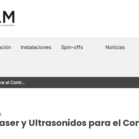
ación
Instalaciones
Spin-offs
Noticias
ra el Contr…
n
ser y Ultrasonidos para el Con