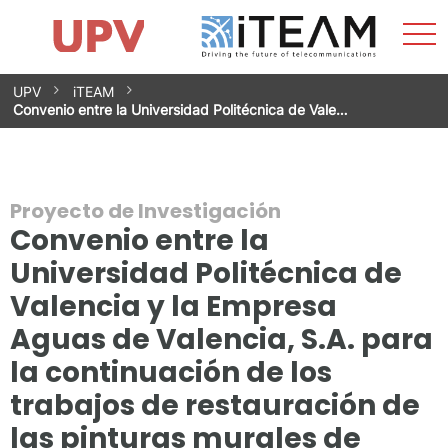
Most
Inicio
iTEAM
Impacto
Grupos de investigación
Instalaciones
Spin-offs
Buscar
Contacto
Prácticas
men
Noticias
Unidad de Igualdad
Saltar
UPV
iTEAM
al
Convenio entre la Universidad Politécnica de Vale…
contenido
Proyecto de Investigación
Convenio entre la
Universidad Politécnica de
Valencia y la Empresa
Aguas de Valencia, S.A. para
la continuación de los
trabajos de restauración de
las pinturas murales de