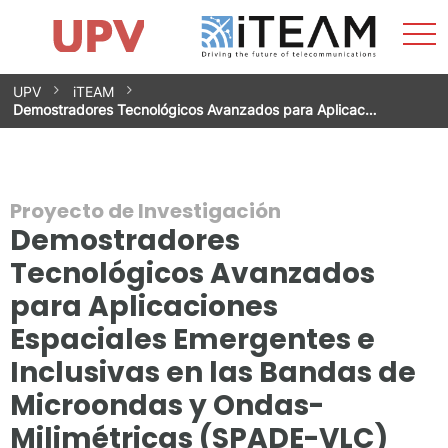
Most
Inicio
iTEAM
Impacto
Grupos de investigación
Instalaciones
Spin-offs
Buscar
Contacto
Prácticas
men
Noticias
Unidad de Igualdad
Saltar
UPV
iTEAM
al
Demostradores Tecnológicos Avanzados para Aplicac…
contenido
Proyecto de Investigación
Demostradores
Tecnológicos Avanzados
para Aplicaciones
Espaciales Emergentes e
Inclusivas en las Bandas de
Microondas y Ondas-
Milimétricas (SPADE-VLC)