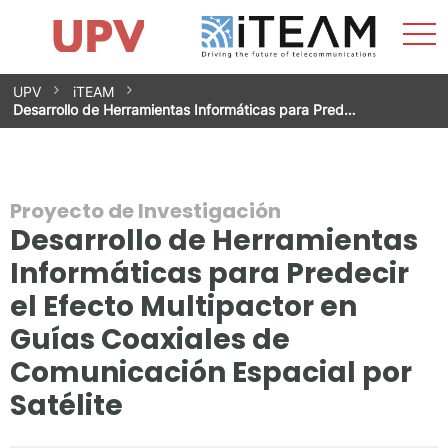
Most
Inicio
iTEAM
Impacto
Grupos de investigación
Instalaciones
Spin-offs
Buscar
Contacto
Prácticas
men
Noticias
Unidad de Igualdad
Saltar
UPV
iTEAM
al
Desarrollo de Herramientas Informáticas para Pred…
contenido
Proyecto de Investigación
Desarrollo de Herramientas
Informáticas para Predecir
el Efecto Multipactor en
Guías Coaxiales de
Comunicación Espacial por
Satélite