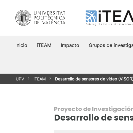
Saltar
al
contenido
Inicio
iTEAM
Impacto
Grupos de investig
UPV
iTEAM
Desarrollo de sensores de video (VISOR
Proyecto de Investigació
Desarrollo de sen