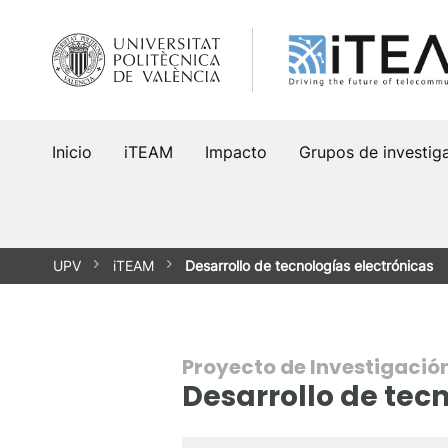
Saltar
al
contenido
Inicio
iTEAM
Impacto
Grupos de investig
UPV
iTEAM
Desarrollo de tecnologías electrónicas
Proyecto de Investigació
Desarrollo de tec