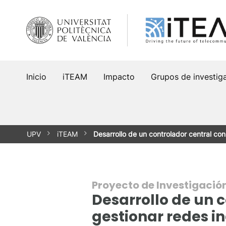
Saltar
al
contenido
Inicio
iTEAM
Impacto
Grupos de investig
UPV
iTEAM
Desarrollo de un controlador central c
Proyecto de Investigació
Desarrollo de un 
gestionar redes i