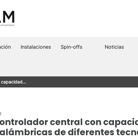
ación
Instalaciones
Spin-offs
Noticias
on capacidad…
n
controlador central con capac
nalámbricas de diferentes tecn